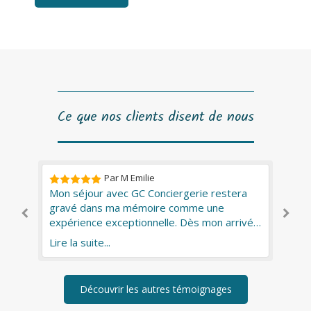
Ce que nos clients disent de nous
Par M Emilie
ie.
Mon séjour avec GC Conciergerie restera
Mo
gravé dans ma mémoire comme une
pa
expérience exceptionnelle. Dès mon arrivée
co
à Chauvigny, j'ai été chaleureusement
ré
Lire la suite...
Lir
accueillie par Gwladys, qui m'a présenté un
appartement impeccablement propre et
magnifiquement décoré. Chaque détail
Découvrir les autres témoignages
semblait avoir été pensé avec soin, des
petits chocolats sur la table aux serviettes