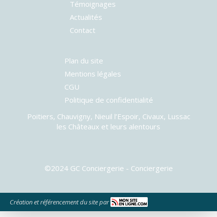
Témoignages
Actualités
Contact
Plan du site
Mentions légales
CGU
Politique de confidentialité
Poitiers, Chauvigny, Nieuil l’Espoir, Civaux, Lussac
les Châteaux et leurs alentours
©2024 GC Conciergerie - Conciergerie
Création et référencement du site par