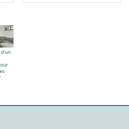
 d'un
pour
res
e